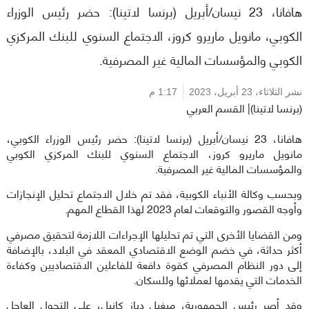
هافانا، 23 نيسان/أبريل (برنسا لاتينا): حضر رئيس الوزراء
الكوبي، مانويل ماريرو كروز، الاجتماع السنوي للبنك المركزي
الكوبي والمؤسسات المالية غير المصرفية.
نشر الثلاثاء،
23 أبريل، 2023
1:17 م
(برنسا لاتينا)| القسم العربي
هافانا، 23 نيسان/أبريل (برنسا لاتينا): حضر رئيس الوزراء الكوبي،
مانويل ماريرو كروز، الاجتماع السنوي للبنك المركزي الكوبي
والمؤسسات المالية غير المصرفية.
وبحسب وكالة الأنباء الكوبية، فقد تم خلال الاجتماع تحليل الإنجازات
وأوجه القصور والتوقعات لعام 2023 لهذا القطاع المهم.
ومن القضايا الأخرى التي تم تحليلها الإجراءات اللازمة لتحقيق مصرفي
أكثر حداثة، في خضم الوضع الاقتصادي المعقد في البلاد، بالإضافة
إلى دور النظام المصرفي كقوة دافعة للفاعلين الاقتصاديين وكفاءة
الخدمات التي يقدمها لعملائها وللسكان.
وقد أصر رئيس الجمهورية، ميغيل دياز كانيل، على التحول العاجل