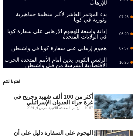
للإرهاب
بدء المؤتمر العاشر لأكبر منظمة جماهيرية
07:26
وثورية في كوبا
إدانة واسعة للهجوم الإرهابي على سفارة كوبا
06:20
في الولايات المتحدة
هجوم إرهابي على سفارة كوبا في واشنطن
07:57
الرئيس الكوبي يدين أمام الأمم المتحدة الحرب
10:35
الاقتصادية الشرسة من قبل واشنطن
اخترنا لكم
أكثر من 100 ألف شهيد وجريح في
غزة جراء العدوان الإسرائيلي
10:57
أخ بار الصحافة اللاتينية
مارس 4, 2024
الهجوم على السفارة دليل على أن