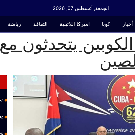
الجمعة, أغسطس 07, 2026
أخبار
كوبا
اميركا اللاتينية
الثقافة
رياضة
لكوبين يتحدثون مع ا
لصين
57
02
26