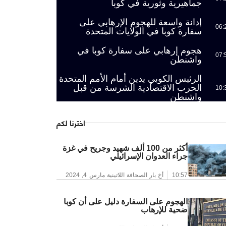
جماهيرية وثورية في كوبا
إدانة واسعة للهجوم الإرهابي على
06:
سفارة كوبا في الولايات المتحدة
هجوم إرهابي على سفارة كوبا في
07:
واشنطن
الرئيس الكوبي يدين أمام الأمم المتحدة
الحرب الاقتصادية الشرسة من قبل
10:
واشنطن
اخترنا لكم
أكثر من 100 ألف شهيد وجريح في غزة
جراء العدوان الإسرائيلي
10:57
أخ بار الصحافة اللاتينية
مارس 4, 2024
الهجوم على السفارة دليل على أن كوبا
ضحية للإرهاب