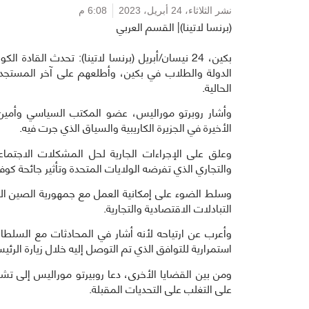
نشر الثلاثاء،
24 أبريل، 2023
6:08 م
(برنسا لاتينا)| القسم العربي
بكين، 24 نيسان/أبريل (برنسا لاتينا): تحدث القاد
الدولة والطلاب في بكين، وأطلعهم على آخر المستجدات
الحالية.
وأشار روبرتو موراليس، عضو المكتب السياسي وأمين ال
الأخيرة في الجزيرة الكاريبية والسياق الذي جرت فيه.
وعلق على الإجراءات الجارية لحل المشكلات الاجتماع
والتجاري الذي تفرضه الولايات المتحدة وتأثير جائحة كوفيد-19 والأزمة العال
وسلط الضوء على إمكانية العمل مع جمهورية الصين الشع
التبادلات الاقتصادية والتجارية.
وأعرب عن ارتياحه لأنه أشار في المحادثات مع السلطات
استمرارية للتوافق الذي تم التوصل إليه خلال زيارة الرئ
ومن بين القضايا الأخرى، دعا روبيرتو موراليس إلى تشج
على التغلب على التحديات المقبلة.