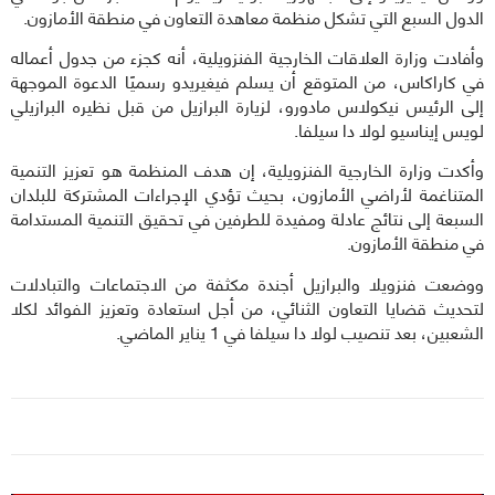
الدول السبع التي تشكل منظمة معاهدة التعاون في منطقة الأمازون.
وأفادت وزارة العلاقات الخارجية الفنزويلية، أنه كجزء من جدول أعماله
في كاراكاس، من المتوقع أن يسلم فيغيريدو رسميًا الدعوة الموجهة
إلى الرئيس نيكولاس مادورو، لزيارة البرازيل من قبل نظيره البرازيلي
لويس إيناسيو لولا دا سيلفا.
وأكدت وزارة الخارجية الفنزويلية، إن هدف المنظمة هو تعزيز التنمية
المتناغمة لأراضي الأمازون، بحيث تؤدي الإجراءات المشتركة للبلدان
السبعة إلى نتائج عادلة ومفيدة للطرفين في تحقيق التنمية المستدامة
في منطقة الأمازون.
ووضعت فنزويلا والبرازيل أجندة مكثفة من الاجتماعات والتبادلات
لتحديث قضايا التعاون الثنائي، من أجل استعادة وتعزيز الفوائد لكلا
الشعبين، بعد تنصيب لولا دا سيلفا في 1 يناير الماضي.