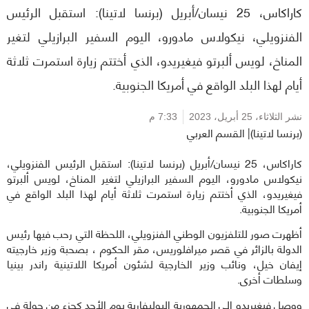
كاراكاس، 25 نيسان/أبريل (برنسا لاتينا): استقبل الرئيس
الفنزويلي، نيكولاس مادورو، اليوم السفير البرازيلي لتغير
المناخ، لويس ألبرتو فيغيريدو، الذي أختتم زيارة استمرت ثلاثة
أيام لهذا البلد الواقع في أمريكا الجنوبية.
نشر الثلاثاء،
25 أبريل، 2023
7:33 م
(برنسا لاتينا)| القسم العربي
كاراكاس، 25 نيسان/أبريل (برنسا لاتينا): استقبل الرئيس الفنزويلي،
نيكولاس مادورو، اليوم السفير البرازيلي لتغير المناخ، لويس ألبرتو
فيغيريدو، الذي أختتم زيارة استمرت ثلاثة أيام لهذا البلد الواقع في
أمريكا الجنوبية.
أظهرت صور للتلفزيون الوطني الفنزويلي، اللحظة التي رحب فيها رئيس
الدولة بالزائر في قصر ميرافلوريس، مقر الحكوم ، بصحبة وزير خارجيته
إيفان خيل، ونائب وزير الخارجية لشئون أمريكا اللاتينية راندر بينيا
وسلطات أخرى.
ووصل فيغيريدو إلى الجمهورية البوليفارية يوم الأحد كجزء من جولة في