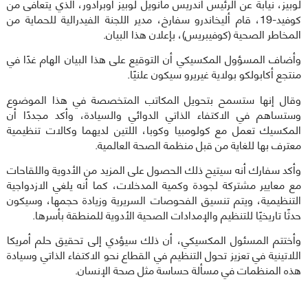
لوبيز، نيابة عن الرئيس أندريس مانويل لوبيز أوبرادور، الذي يتعافى من
كوفيد-19، قام أليخاندرو سفارخ، مدير اللجنة الفيدرالية للحماية من
المخاطر الصحية (كوفيبريس)، بإعلان هذا البيان.
وأضاف المسؤول المكسيكي أن التوقيع على هذا البيان الهام غدًا في
منتجع أكابولكو بولاية غيريرو سيكون علنيًا.
وقال إنها ستسمح بتحويل المكاتب المتخصصة في هذا الموضوع
وستساهم في الاكتفاء الذاتي الدوائي والسيادة، وأكد مجددًا أن
المكسيك تعمل مع كولومبيا وكوبا، اللتين لديهما وكالات تنظيمية
معترف بها للغاية من قبل منظمة الصحة العالمية.
وأكد سفارك أنه سيتيح ذلك الحصول على المزيد من الأدوية واللقاحات
مع معايير مشتركة لجودة وكمية المدخلات، كما أنه يلغي الازدواجية
التنظيمية، ويتم تنسيق الفحوصات السريرية وزيادة حجمها، وسيكون
حدثًا تاريخيًا للتنظيم والإمدادات الصحية الأدوية للمنطقة بأسرها.
وأختتم المسئول المكسيكي، أن ذلك سيؤدي إلى تحقيق حلم أمريكا
اللاتينية في تعزيز تحول التنظيم في القطاع نحو الاكتفاء الذاتي وسيادة
هذه المنظمات في مسألة حساسة مثل صحة الإنسان.