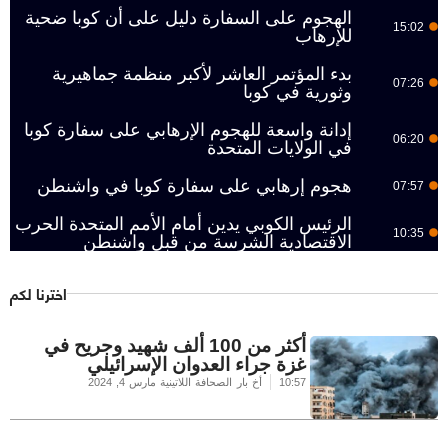
الهجوم على السفارة دليل على أن كوبا ضحية
15:02
للإرهاب
بدء المؤتمر العاشر لأكبر منظمة جماهيرية
07:26
وثورية في كوبا
إدانة واسعة للهجوم الإرهابي على سفارة كوبا
06:20
في الولايات المتحدة
هجوم إرهابي على سفارة كوبا في واشنطن
07:57
الرئيس الكوبي يدين أمام الأمم المتحدة الحرب
10:35
الاقتصادية الشرسة من قبل واشنطن
اخترنا لكم
أكثر من 100 ألف شهيد وجريح في
غزة جراء العدوان الإسرائيلي
10:57
أخ بار الصحافة اللاتينية
مارس 4, 2024