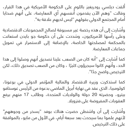
ألقت ديلسي رودريغيز باللوم على الحكومة الأمريكية في هذا القرار،
وقالت “وهم الآن يقدمون أنفسهم أي المعارضة، على أنهم ضحايا
أمام المجتمع الدولي بقولهم “ليس لديهم علاقة به”.
وأشارت إلى أن هذه رخصة غير مسبوقة لصالح المجموعات الاقتصادية
وعلى رأسها الأمريكيون، وشددت على أن حكومة جو بايدن استعانت
بالمحكمة لمصلحتها الخاصة، بالإضافة إلى الاستمرار في تمويل
جماعات المعارضة.
كما أشارت إلى “أنه كان من الصعب علينا تصديق أنهم وصلوا إلى هذا
الحد، وأنهم كانوا سيجرؤون كثيرًا ، وكان من الصعب تصديق ذلك، لكن
الترخيص واضح جدًا”.
كما استذكرت وزيرة الاقتصاد والمالية المؤتمر الدولي في بوغوتا،
كولومبيا، الذي عقد في نهاية أبريل الماضي بدعوة من الرئيس غوستافو
بيترو، وحضرته 20 دولة والولايات المتحدة، وطالب 17 منهم برفع
العقوبات المفروضة على فنزويلا.
وأشارت إلى أن واشنطن حضرت هناك بوفد “يسخر من وجوههم”
لأنهم علموا بما سيحدث بعد سبعة أيام، في الأول من مايو، بالموافقة
على ذلك الترخيص.