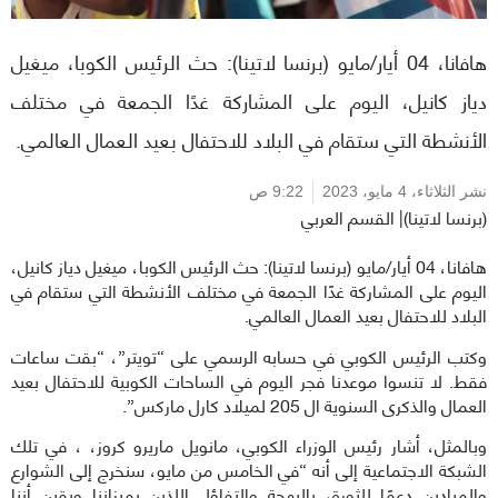
هافانا، 04 أيار/مايو (برنسا لاتينا): حث الرئيس الكوبا، ميغيل
دياز كانيل، اليوم على المشاركة غدًا الجمعة في مختلف
الأنشطة التي ستقام في البلاد للاحتفال بعيد العمال العالمي.
نشر الثلاثاء،
4 مايو، 2023
9:22 ص
(برنسا لاتينا)| القسم العربي
هافانا، 04 أيار/مايو (برنسا لاتينا): حث الرئيس الكوبا، ميغيل دياز كانيل،
اليوم على المشاركة غدًا الجمعة في مختلف الأنشطة التي ستقام في
البلاد للاحتفال بعيد العمال العالمي.
وكتب الرئيس الكوبي في حسابه الرسمي على “تويتر”، “بقت ساعات
فقط. لا تنسوا موعدنا فجر اليوم في الساحات الكوبية للاحتفال بعيد
العمال والذكرى السنوية ال 205 لميلاد كارل ماركس”.
وبالمثل، أشار رئيس الوزراء الكوبي، مانويل ماريرو كروز، ، في تلك
الشبكة الاجتماعية إلى أنه “في الخامس من مايو، سنخرج إلى الشوارع
والميادين دعمًا للثورة، بالبهجة والتفاؤل اللذين يميزاننا ويقين أننا