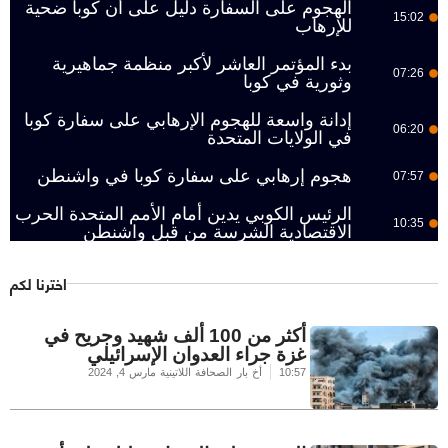
الهجوم على السفارة دليل على أن كوبا ضحية
15:02
للإرهاب
بدء المؤتمر العاشر لأكبر منظمة جماهيرية
07:26
وثورية في كوبا
إدانة واسعة للهجوم الإرهابي على سفارة كوبا
06:20
في الولايات المتحدة
هجوم إرهابي على سفارة كوبا في واشنطن
07:57
الرئيس الكوبي يدين أمام الأمم المتحدة الحرب
10:35
الاقتصادية الشرسة من قبل واشنطن
اخترنا لكم
أكثر من 100 ألف شهيد وجريح في
غزة جراء العدوان الإسرائيلي
10:57
أخ بار الصحافة اللاتينية
مارس 4, 2024