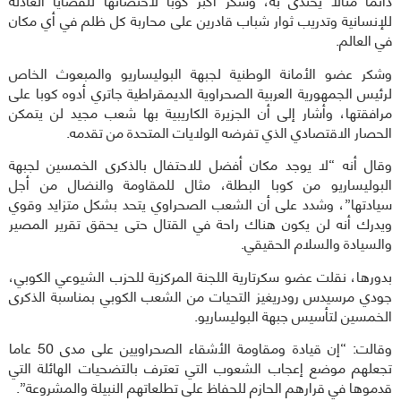
للإنسانية وتدريب ثوار شباب قادرين على محاربة كل ظلم في أي مكان
في العالم.
وشكر عضو الأمانة الوطنية لجبهة البوليساريو والمبعوث الخاص
لرئيس الجمهورية العربية الصحراوية الديمقراطية جاتري أدوه كوبا على
مرافقتها، وأشار إلى أن الجزيرة الكاريبية بها شعب مجيد لن يتمكن
الحصار الاقتصادي الذي تفرضه الولايات المتحدة من تقدمه.
وقال أنه “لا يوجد مكان أفضل للاحتفال بالذكرى الخمسين لجبهة
البوليساريو من كوبا البطلة، مثال للمقاومة والنضال من أجل
سيادتها”، وشدد على أن الشعب الصحراوي يتحد بشكل متزايد وقوي
ويدرك أنه لن يكون هناك راحة في القتال حتى يحقق تقرير المصير
والسيادة والسلام الحقيقي.
بدورها، نقلت عضو سكرتارية اللجنة المركزية للحزب الشيوعي الكوبي،
جودي مرسيدس رودريغيز التحيات من الشعب الكوبي بمناسبة الذكرى
الخمسين لتأسيس جبهة البوليساريو.
وقالت: “إن قيادة ومقاومة الأشقاء الصحراويين على مدى 50 عاما
تجعلهم موضع إعجاب الشعوب التي تعترف بالتضحيات الهائلة التي
قدموها في قرارهم الحازم للحفاظ على تطلعاتهم النبيلة والمشروعة”.