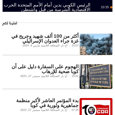
الرئيس الكوبي يدين أمام الأمم المتحدة الحرب
10:35
الاقتصادية الشرسة من قبل واشنطن
اخترنا لكم
أكثر من 100 ألف شهيد وجريح في
غزة جراء العدوان الإسرائيلي
10:57
أخ بار الصحافة اللاتينية
مارس 4, 2024
الهجوم على السفارة دليل على أن
كوبا ضحية للإرهاب
15:02
أخ بار الصحافة اللاتينية
سبتمبر 27, 2023
بدء المؤتمر العاشر لأكبر منظمة
جماهيرية وثورية في كوبا
07:26
أخ بار الصحافة اللاتينية
سبتمبر 27, 2023