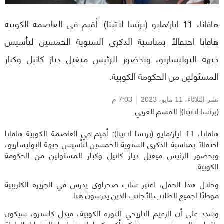
هافانا، 11 ايار/مايو (برنسا لاتينا): أقيم في العاصمة الكوبية
هافانا احتفالاً بمناسبة الذكرى السنوية الخمسين لتأسيس
جبهة البوليساريو، وبحضور الرئيس ميغيل دياز كانيل وكبار
المسئولين من الحكومة الكوبية.
نشر الثلاثاء،
11 مايو، 2023
7:03 م
(برنسا لاتينا)| القسم العربي
هافانا، 11 ايار/مايو (برنسا لاتينا): أقيم في العاصمة الكوبية هافانا
احتفالاً بمناسبة الذكرى السنوية الخمسين لتأسيس جبهة البوليساريو،
وبحضور الرئيس ميغيل دياز كانيل وكبار المسئولين من الحكومة
الكوبية.
وخلال هذا الحفل، اعتبر شاب صحراوي يدرس في الجزيرة الكاريبية
موطنًا لجميع الطلاب الأجانب الذين يدرسون هنا.
وشدد على أن الزعيم التاريخي للثورة الكوبية، فيدل كاسترو، سيكون
دائما مثالا يحتذى به، وشكر أكبر كوبا لاحتضانها للقضايا العادلة