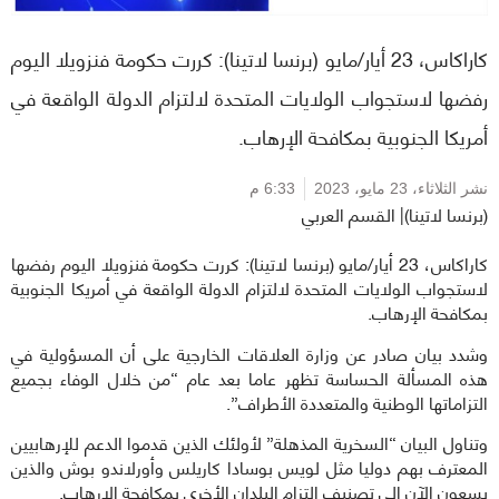
كاراكاس، 23 أيار/مايو (برنسا لاتينا): كررت حكومة فنزويلا اليوم
رفضها لاستجواب الولايات المتحدة لالتزام الدولة الواقعة في
أمريكا الجنوبية بمكافحة الإرهاب.
نشر الثلاثاء،
23 مايو، 2023
6:33 م
(برنسا لاتينا)| القسم العربي
كاراكاس، 23 أيار/مايو (برنسا لاتينا): كررت حكومة فنزويلا اليوم رفضها
لاستجواب الولايات المتحدة لالتزام الدولة الواقعة في أمريكا الجنوبية
بمكافحة الإرهاب.
وشدد بيان صادر عن وزارة العلاقات الخارجية على أن المسؤولية في
هذه المسألة الحساسة تظهر عاما بعد عام “من خلال الوفاء بجميع
التزاماتها الوطنية والمتعددة الأطراف”.
وتناول البيان “السخرية المذهلة” لأولئك الذين قدموا الدعم للإرهابيين
المعترف بهم دوليا مثل لويس بوسادا كاريلس وأورلاندو بوش والذين
يسعون الآن إلى تصنيف التزام البلدان الأخرى بمكافحة الإرهاب.