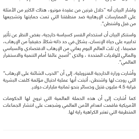
واشار البيان أنه “خلال قرنين من عقيدة مونرو، هناك الكثير من الأمثلة
على الممارسات الإرهابية ضد منطقتنا التي تمت حمايتها وتشجيعها
من قبل واشنطن”.
واستنكر البيان أن استخدام القسر كسياسة خارجية، بغض النظر عن تأثير
تدابيره على حياة الإنسان، يشكل في حد ذاته شكلاً حقيقياً من الإرهاب،
مضيفا، إن ثلث العالم اليوم يعاني من الإرهاب الاقتصادي والسياسي
والمالي للولايات المتحدة ، والذي “أصبح عائقا أمام التنمية والاستقرار
العالمي”.
وأشارت وزارة الخارجية الفنزويلية، إلى أن “الحرب الشائنة على الإرهاب”
التي روجت لها واشنطن، أثبتت أنها عملية احتيال مؤلمة كلفت البشرية
قرابة 4.5 مليون قتيل وخسائر بنحو ثمانية مليارات دولار.
كما أشارت إلى أن هذه الحملة العالمية التي تروج لها الحكومات
الأمريكية فاقمت انعدام الأمن العالمي وشجعت على انتشار الجماعات
المتطرفة التي تعتبر الكراهية راية لها.