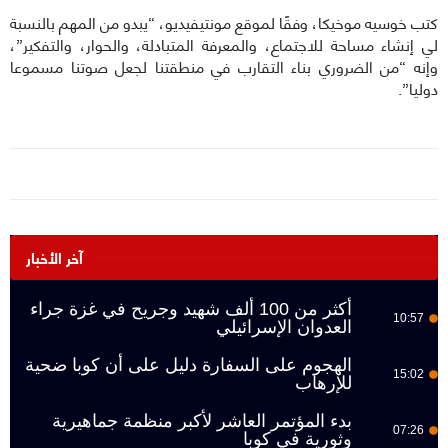
كتب خوسيه موخيكا، وفقًا لموقع مونتيفيديو، “يبدو من المهم بالنسبة
لي إنشاء مساحة للاجتماع، والمعرفة المتبادلة، والحوار، والتفكير”،
وإنه “من الضروري بناء التقارب في منطقتنا لجعل صوتنا مسموعا
دوليا”.
آخر الأخبار
أكثر من 100 ألف شهيد وجريح في غزة جراء
10:57
العدوان الإسرائيلي
الهجوم على السفارة دليل على أن كوبا ضحية
15:02
للإرهاب
بدء المؤتمر العاشر لأكبر منظمة جماهيرية
07:26
وثورية في كوبا