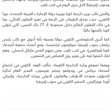
وجنوب إفريقيا) الذي جرى اليوم في كيب تاون.
والتقى نائب وزير خارجية كوبا بوزيرة دولة الإمارات العربية المتحدة، نورا
الكعبي، حيث صدق الطرفان على الرغبة في تعزيز التعاون الثنائي، بما
في ذلك التعاون القائم داخل مجموعة الـ 77 زائد الصين، التي تتولى
كوبا رئاستها حاليًا.
كما أجرى الدبلوماسي الكوبي حوارًا وصفه بأنه أخوي مع نائب رئيس
برلمان جنوب إفريقيا سولومون ليتشيسا، ومع أعضاء جمعية أصدقاء
كوبا (فوكوس)، في كيب تاون، ومن بينهم القس مايكل لابسلي، وهو
لقاء اتفقوا فيه على تعزيز روح التضامن بين الشعبين.
ووفقا لموقع وزارة الخارجية الكوبية، يتألف الوفد الكوبي في اجتماع
أصدقاء بريكس من رودولفو بينيتيز فيرسون، المدير العام لدائرة
الشؤون متعددة الأطراف والقانون الدولي بوزارة الخارجية، وإنريكي
أورتا غونزاليس، السفير الكوبي في جنوب إفريقيا.