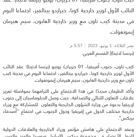
النائب الأول لوزير خارجية كوبا، خيراردو بينالفير، اجتماعا اليوم
في مدينة كيب تاون مع وزير خارجية الغابون، سيم هيرمان
إيمونغولت.
نشر الثلاثاء،
1 يونيو، 2023
5:57 م
(برنسا لاتينا)| القسم العربي
كيب تاون، جنوب أفريقيا، 01 حزيران/ يونيو (برنسا لاتينا): عقد النائب
الأول لوزير خارجية كوبا، خيراردو بينالفير، اجتماعا اليوم في مدينة كيب
تاون مع وزير خارجية الغابون، سيم هيرمان إيمونغولت.
وأكد الطرفان مجددًا في هذا الاجتماع على التزامهما بمواصلة تعزيز
علاقات التعاون الثنائي والصداقة، حيث وصل الدبلوماسيان إلى جنوب
لإريقيا بدعوة من وزارة الشؤون الخارجية والتعاون للمشاركة مع وزراء
خارجية مختلف الدول في إفريقيا ودول الجنوب في اجتماع “أصدقاء
بريكس”.
وعقد الاجتماع على هامش مؤتمر وزراء الخارجية والعلاقات الدولية
للدول الأعضاء في مجموعة بريكس (البرازيل وروسيا والهند والصين