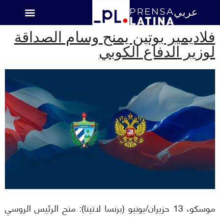
عربي
اميركا اللاتينية
فلاديمير بوتين يمنح وسام الصداقة
لوزير الدفاع الكوبي
موسكو، 13 حزيران/يونيو (برنسا لاتينا): منح الرئيس الروسي