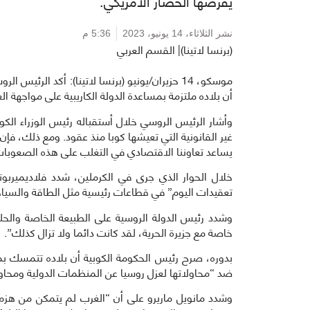
يفرضها الحصار الأمريكي.
نشر الثلاثاء،
14 يونيو، 2023
5:36 م
(برنسا لاتينا)| القسم العربي
موسكو، 14 حزيران/يونيو (برنسا لاتينا): أكد الرئ
أن بلاده ملتزمة بمساعدة الدولة الكاريبية على مواجهة ا
وأشار الرئيس الروسي خلال أستقباله رئيس الوزراء الك
غير القانونية التي تعيشها كوبا منذ عقود. ومع ذلك، ف
يساعد تعاوننا الاقتصادي في التغلب على هذه الصعوبات
خلال الحوار الذي جرى في الكرملين، شدد فلاديميربو
تعقيدات اليوم” في قطاعات رئيسية مثل الطاقة والسياح
وشدد رئيس الدولة الروسية على الطبيعة الخاصة والحليف
خاصة مع جزيرة الحرية، لقد كانت دائما ولا تزال كذلك”.
بدوره، صرح رئيس الحكومة الكوبية أن بلاده تتمسك ب
ضد “محاولاتها لعزل روسيا عن المنظمات الدولية ومحاول
وشدد مانويل ماريرو على أن “الغرب لم يتمكن من هزم 