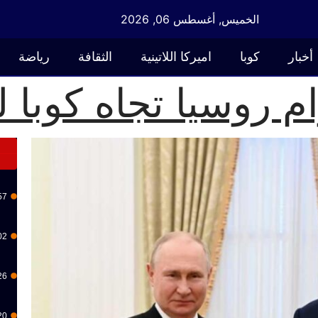
الخميس, أغسطس 06, 2026
أخبار
كوبا
اميركا اللاتينية
الثقافة
رياضة
ام روسيا تجاه كوبا 
57
02
26
20