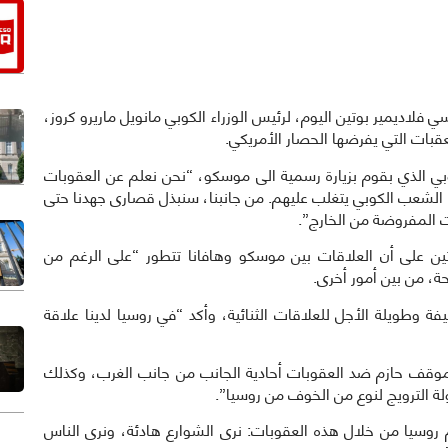
يس الروسي فلاديمير بوتين اليوم، لرئيس الوزراء الكوبي مانويل ماريرو كروز،
لعقبات التي يفرضها الحصار الأمريكي.
وبي الذي بقوم بزيارة رسمية الى موسكو، “نحن نعلم عن العقوبات
إن الشعب الكوبي يتغلب عليهم. من جانبنا، سنبذل قصارى جهدنا حتى
 المفروضة من الخارج”.
تين على أن العلاقات بين موسكو وهافانا تتطور “على الرغم من
ة، من بين أمور أخرى.
ة وطويلة الأجل للعلاقات الثنائية، وأكد “في روسيا لدينا علاقة
موقف حازم ضد العقوبات أحادية الجانب من جانب الغرب، وكذلك
ة الترويج لنوع من الخوف من روسيا”.
روسيا من خلال هذه العقوبات: نرى الشوارع هادئة، ونرى الناس