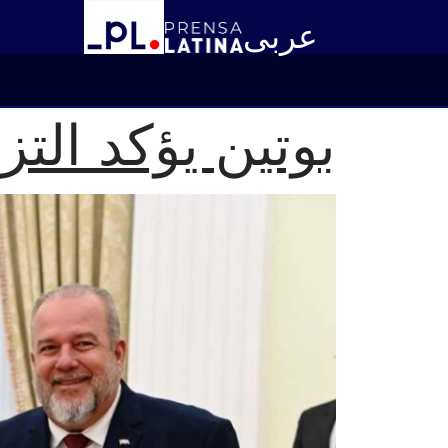
عربى
بوتين يؤكد التز