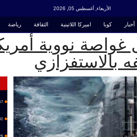
الأربعاء, أغسطس 05, 2026
أخبار
كوبا
اميركا اللاتينية
الثقافة
رياضة
 غواصة نووية أمريك
فه بالاستفزازي
57
02
26