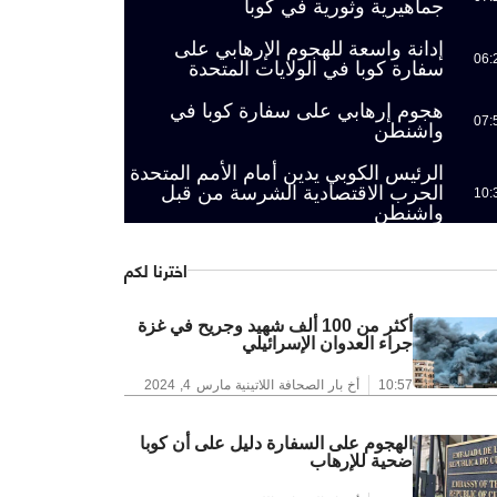
جماهيرية وثورية في كوبا
إدانة واسعة للهجوم الإرهابي على
06:
سفارة كوبا في الولايات المتحدة
هجوم إرهابي على سفارة كوبا في
07:
واشنطن
الرئيس الكوبي يدين أمام الأمم المتحدة
الحرب الاقتصادية الشرسة من قبل
10:
واشنطن
اخترنا لكم
أكثر من 100 ألف شهيد وجريح في غزة
جراء العدوان الإسرائيلي
10:57
أخ بار الصحافة اللاتينية
مارس 4, 2024
الهجوم على السفارة دليل على أن كوبا
ضحية للإرهاب