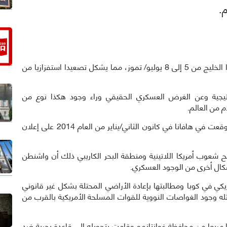
وأوضح بيان صادر عن الوزارة أن الغواصة بقيت في هذا الخليج من 5 إلى 8 يوليو/ تموز، مما يشكل تصعيدا استفزازيا من
راتيجية وعن الغرض العسكري الحقيقي وراء وجود هكذا نوع من
 من العالم.
وأشار البيان في هذا الصدد، أنّ 33 دولة في المنطقة وقعت في هافانا في كانون الثاني/يناير من العام 2014 على إعلان
 شعوب أمريكا اللاتينية ومنطقة البحر الكاريبي ذلك أن واشنطن
ي في كوبا ومطالبتها بإعادة الأراضي المحتلة بشكل غير قانوني
ه وجود الغواصات النووية للقوات المسلحة الأمريكية بالقرب من
منذ 121 عاما خليج بمساحة 117 كيلومترا مربعا من محافظة غوانتانمو وقامت بتحويله إلى قاعدة بحرية ضد