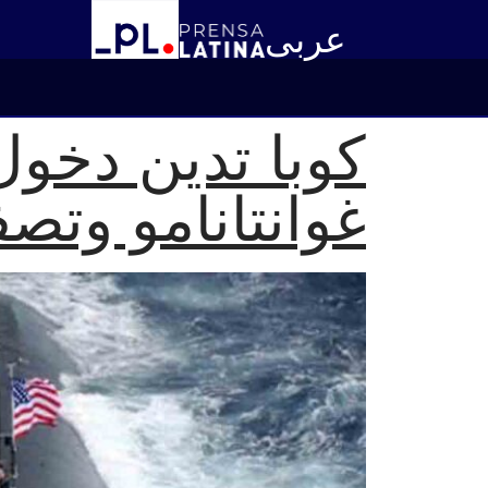
عربى
كوبا تدين دخول
غوانتانامو وتص