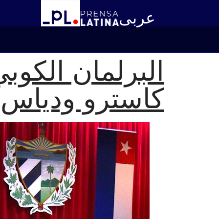
عربى
البرلمان الكوب
كاسترو ودياس 