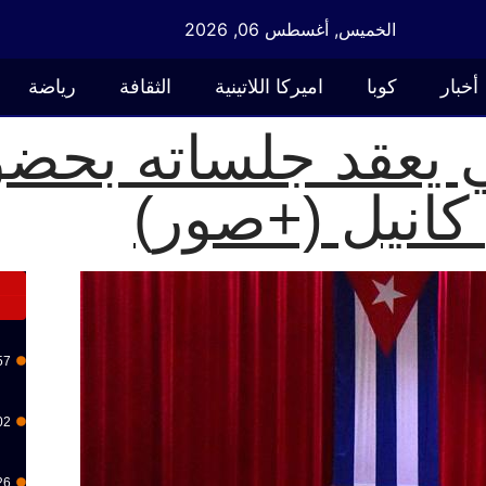
الخميس, أغسطس 06, 2026
أخبار
كوبا
اميركا اللاتينية
الثقافة
رياضة
ي يعقد جلساته بحضو
كانيل (+صور)
57
02
26