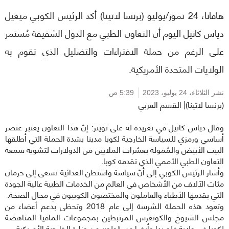
هافانا، 24 تموز/يوليو (برنسا لاتينا) أكد الرئيس الكوبي ميغيل
دياس كانيل اليوم أن التعاون الطبي مع الدول الشقيقة مُستمر
على الرغم من حملة الافتراءات والتضليل الذي تقوم به
الولايات المتحدة الأمريكية.
نشر الثلاثاء،
24 يوليو، 2023
5:39 ص
(برنسا لاتينا)| القسم العربي
وقال دياس كانيل في تغريدة له على تويتر: إنّ هذا التعاون يعتبر عنصر
أساسي ورمزي للسياسة الخارجية لكوبا مدينا بشدة الحملة التي أطلقها
البيت الأبيض والمُمولة بعشرات الملايين من الدولارات لتشويه سمعة
التعاون الطبي الأممي الذي تقدمه كوبا.
وأشار الرئيس الكوبي إلى أنّ سياسة واشنطن العدائية تسعى إلى حرمان
مئات الآلاف من الأشخاص في العالم من الخدمات الطبية عالية الجودة
التي يقدمها الأطباء والعاملون والمختصون الكوبيون في مجال الصحة.
وتعود هذه الحملة الشرسة إلى عام 2018 وتحظى بدعم أعضاء من
مجلس الشيوخ والكونغرس المرتبطين بمجموعات المافيا المناهضة
لكوبا في ولاية فلوريدا وأيضا مسؤولون من وزارة الخارجية الأمريكية
.