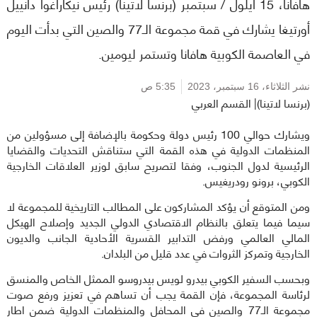
هافانا، 15 أيلول / سبتمبر (برنسا لاتينا) رئيس نيكاراغوا دانييل
أورتيغا يشارك في قمة مجموعة الـ77 والصين التي بدأت اليوم
في العاصمة الكوبية هافانا وتستمر ليومين.
نشر الثلاثاء،
16 سبتمبر، 2023
5:35 ص
(برنسا لاتينا)| القسم العربي
ويشارك حوالي 100 رئيس دولة وحكومة بالإضافة إلى مسؤولين من
المنظمات الدولية في هذه القمة التي ستناقش التحديات والقضايا
الرئيسية لدول الجنوب، وفقا لتصريح سابق لوزير العلاقات الخارجية
الكوبي، برونو رودريغيس.
ومن المتوقع أن يؤكد المشاركون على المطالب التاريخية للمجموعة لا
سيما فيما يتعلق بالنظام الاقتصادي الدولي الجديد وإصلاح الهيكل
المالي العالمي ورفض التدابير القسرية الأحادية الجانب والديون
الخارجية وتمركز الثروات في عدد قليل من البلدان.
وبحسب السفير الكوبي بيدرو لويس بيدروسو الممثل الخاص والمنسق
لرئاسة المجموعة، فإن القمة يجب أن تساهم في تعزيز ورفع صوت
مجموعة الـ77 والصين في المحافل والمنظمات الدولية ضمن اطار