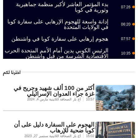
بدء المؤتمر العاشر لأكبر منظمة جماهيرية
07:26
وثورية في كوبا
إدانة واسعة للهجوم الإرهابي على سفارة كوبا
06:20
في الولايات المتحدة
هجوم إرهابي على سفارة كوبا في واشنطن
07:57
الرئيس الكوبي يدين أمام الأمم المتحدة الحرب
10:35
الاقتصادية الشرسة من قبل واشنطن
اخترنا لكم
أكثر من 100 ألف شهيد وجريح في
غزة جراء العدوان الإسرائيلي
10:57
أخ بار الصحافة اللاتينية
مارس 4, 2024
الهجوم على السفارة دليل على أن
كوبا ضحية للإرهاب
15:02
أخ بار الصحافة اللاتينية
سبتمبر 27, 2023