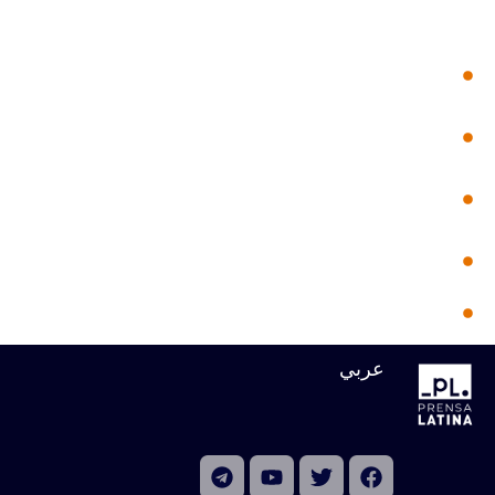
الأخبار في دقيقة
أكثر من 100 ألف شهيد وجريح في غزة جراء
10:57
العدوان الإسرائيلي
الهجوم على السفارة دليل على أن كوبا
15:02
ضحية للإرهاب
بدء المؤتمر العاشر لأكبر منظمة جماهيرية
07:26
وثورية في كوبا
إدانة واسعة للهجوم الإرهابي على سفارة
06:20
كوبا في الولايات المتحدة
هجوم إرهابي على سفارة كوبا في واشنطن
07:57
عربي