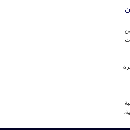
ن
نون
دت
رة
ية
ة.