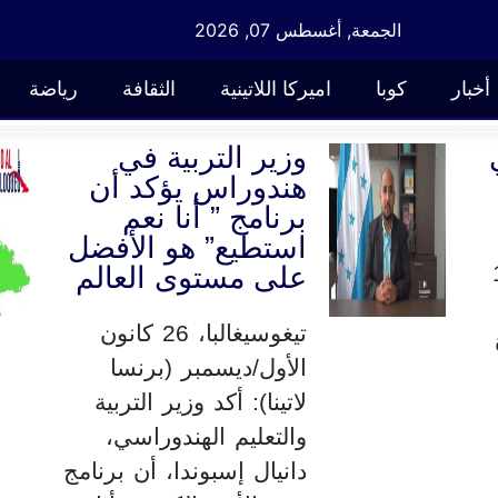
الجمعة, أغسطس 07, 2026
أخبار
كوبا
اميركا اللاتينية
الثقافة
رياضة
وزير التربية في
هندوراس يؤكد أن
برنامج ” أنا نعم
استطيع” هو الأفضل
، 11
على مستوى العالم
تيغوسيغالبا، 26 كانون
الأول/ديسمبر (برنسا
لاتينا): أكد وزير التربية
والتعليم الهندوراسي،
دانيال إسبوندا، أن برنامج