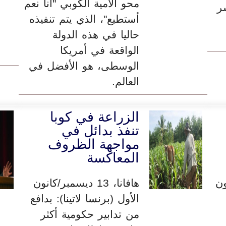
محو الأمية الكوبي "أنا نعم
شر
أستطيع"، الذي يتم تنفيذه
حاليا في هذه الدولة
الواقعة في أمريكا
الوسطى، هو الأفضل في
العالم.
الزراعة في كوبا
تنفذ بدائل في
مواجهة الظروف
المعاكسة
نون
هافانا، 13 ديسمبر/كانون
الأول (برنسا لاتينا): بدافع
من تدابير حكومية أكثر