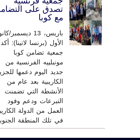
جمعية فرنسية
تصدق على التضام
مع كوبا
باريس، 13 ديسمبر/كا
الأول (برنسا لاتينا): أك
جمعية تضامن كوبا
مونبلييه الفرنسية من
جديد اليوم دعمها للجزي
الكاريبية بعد عام من
الأنشطة التي تضمنت
التبرعات ودعم وفود
العمل من الدولة الكاريب
في تلك المنطقة الجنوبي