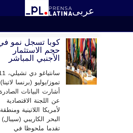
عربى
كوبا تسجل نمو في
حجم الاستثمار
الأجنبي المباشر
سانتياغو دي تشيلي
تموز/يوليو (برنسا لاتينا)
أشارت البيانات الصادرة
عن اللجنة الاقتصادية
لأمريكا اللاتينية ومنطقة
البحر الكاريبي (سيبال)
تقدما ملحوظا في