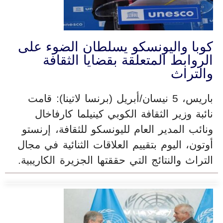
كوبا واليونسكو يسلطان الضوء على
الروابط المتعلقة بقضايا الثقافة
والتراث
باريس، 5 نيسان/أبريل (برنسا لاتينا): قامت
نائبة وزير الثقافة الكوبي كينيلما كارفاخال
ونائب المدير العام لليونسكو للثقافة، إرنستو
أوتون، اليوم بتقييم العلاقات الثنائية في مجال
التراث والنتائج التي حققتها الجزيرة الكاريبية.