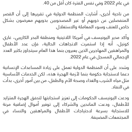
في عام 2022 وفي نفس الفترة كان أقل من 40.
من ناحية أخرى، أشارت المنظمة الدولية في تقريرها إلى أن القصر
المنفصلين عن ذويهم أو غير المصحوبين بذويهم معرضون بشكل
خاص للعنف وسوء المعاملة والاستغلال.
وأكد مدير اليونيسف في أمريكا اللاتينية ومنطقة البحر الكاريبي، غاري
كونيل، أنه إذا استمرت الاتجاهات الحالية، فإن عدد الأطفال
والمراهقين المهاجرين الذين يعبرون بنما هذا العام سيتجاوز بكثير العدد
الإجمالي المسجل في عام 2022.
وشدد على أن المنظمة الدولية تعمل على زيادة المساعدات الإنسانية
دعما لاستجابة حكومة بنما لأزمة الهجرة هذه، لكن الخدمات الأساسية
مثل مياه الشرب والغذاء وصحة الأم والطفل، من بين أمور أخرى، بدأت
في النفاد.
ودعت اليونيسف الحكومات إلى تعزيز استجابتها لتدفق الهجرة المتزايد
للأطفال، ودعت المانحين والشركاء إلى توفير أموال إضافية مرنة
للاستجابة بسرعة لاحتياجات الأطفال والمراهقين والنساء في
المجتمعات المضيفة.