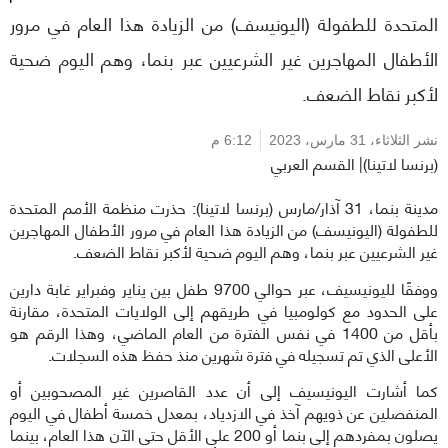
المتحدة للطفولة (اليونيسف) من الزيادة هذا العام في مرور
الأطفال المهاجرين غير الشرعيين عبر بنما، وهم اليوم ضحية
لأكبر نقاط الضعف.
نشر الثلاثاء،
31 مارس، 2023
6:12 م
(برنسا لاتينا)| القسم العربي
مدينة بنما، 31 آذار/مارس (برنسا لاتينا): حذرت منظمة الأمم المتحدة
للطفولة (اليونيسف) من الزيادة هذا العام في مرور الأطفال المهاجرين
غير الشرعيين عبر بنما، وهم اليوم ضحية لأكبر نقاط الضعف.
ووفقًا لليونيسيف، عبر حوالي 9700 طفل بين يناير وفبراير غابة دارين
على الحدود مع كولومبيا في طريقهم إلى الولايات المتحدة، مقارنة
بأقل من 1400 في نفس الفترة من العام الماضي، وهذا الرقم هو
الأعلى الذي تم تسجيله في فترة شهرين منذ حفظ هذه السجلات.
كما أشارت اليونيسيف إلى أن عدد القاصرين غير المصحوبين أو
المنفصلين عن ذويهم آخذ في الازدياد، بمعدل خمسة أطفال في اليوم
يصلون بمفردهم إلى بنما أو 200 على الأقل حتى الآن هذا العام، بينما