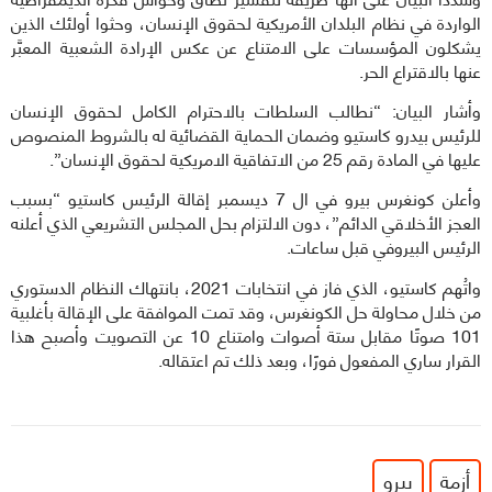
الواردة في نظام البلدان الأمريكية لحقوق الإنسان، وحثوا أولئك الذين
يشكلون المؤسسات على الامتناع عن عكس الإرادة الشعبية المعبَّر
عنها بالاقتراع الحر.
وأشار البيان: “نطالب السلطات بالاحترام الكامل لحقوق الإنسان
للرئيس بيدرو كاستيو وضمان الحماية القضائية له بالشروط المنصوص
عليها في المادة رقم 25 من الاتفاقية الامريكية لحقوق الإنسان”.
وأعلن كونغرس بيرو في ال 7 ديسمبر إقالة الرئيس كاستيو “بسبب
العجز الأخلاقي الدائم”، دون الالتزام بحل المجلس التشريعي الذي أعلنه
الرئيس البيروفي قبل ساعات.
واتُهم كاستيو، الذي فاز في انتخابات 2021، بانتهاك النظام الدستوري
من خلال محاولة حل الكونغرس، وقد تمت الموافقة على الإقالة بأغلبية
101 صوتًا مقابل ستة أصوات وامتناع 10 عن التصويت وأصبح هذا
القرار ساري المفعول فورًا، وبعد ذلك تم اعتقاله.
أزمة
بيرو