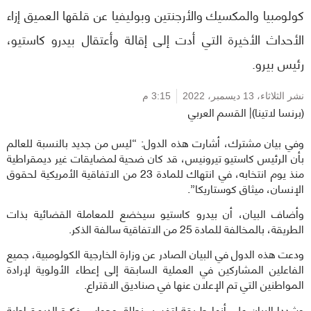
كولومبيا والمكسيك والأرجنتين وبوليفيا عن قلقها العميق إزاء
الأحداث الأخيرة التي أدت إلى إقالة وأعتقال بيدرو كاستيو،
رئيس بيرو.
نشر الثلاثاء،
13 ديسمبر، 2022
3:15 م
(برنسا لاتينا)| القسم العربي
وفي بيان مشترك، أشارت هذه الدول: “ليس من جديد بالنسبة للعالم
بأن الرئيس كاستيو تيرونيس، قد كان ضحية لمضايقات غير ديمقراطية
منذ يوم انتخابه، في انتهاك للمادة 23 من الاتفاقية الأمريكية لحقوق
الإنسان، ميثاق كوستاريكا”.
وأضاف البيان، أن بيدرو كاستيو سيخضع للمعاملة القضائية بذات
الطريقة، بالمخالفة للمادة 25 من الاتفاقية سالفة الذكر.
ودعت هذه الدول في البيان الصادر عن وزارة الخارجية الكولومبية، جميع
الفاعلين المشاركين في العملية السابقة إلى إعطاء الأولوية لإرادة
المواطنين التي تم الإعلان عنها في صناديق الاقتراع.
وشددا البيان على أنها طريقة لتفسير نطاق وحواس فكرة الديمقراطية