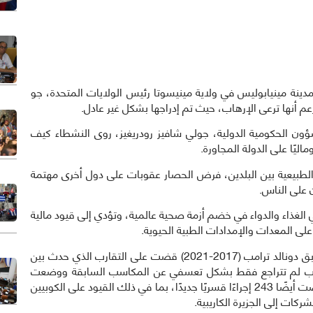
 مجلس مدينة مينيابوليس في ولاية مينيسوتا رئيس الولايات المتحدة، جو
م أنها ترعى الإرهاب، حيث تم إدراجها بشكل غير عادل.
ون الحكومية الدولية، جولي شافيز رودريغيز، روى النشطاء كيف
ة الطبيعية بين البلدين، فرض الحصار عقوبات على دول أخرى مهتمة
 على الناس.
 الغذاء والدواء في خضم أزمة صحية عالمية، وتؤدي إلى قيود مالية
 المعدات والإمدادات الطبية الحيوية.
كما أعرب النشطاء عن أسفهم لأن حكومة الرئيس السابق دونالد ترامب (2017-2021) قضت على التقارب الذي حدث بين
ة ترامب لم تتراجع فقط بشكل تعسفي عن المكاسب السابقة ووضعت
كوبا مرة أخرى على قائمة الدول الراعية للإرهاب، بل فرضت أيضًا 243 إجراءًا قسريًا جديدًا، بما في ذلك القيود على الكوبيين
ركات إلى الجزيرة الكاريبية.