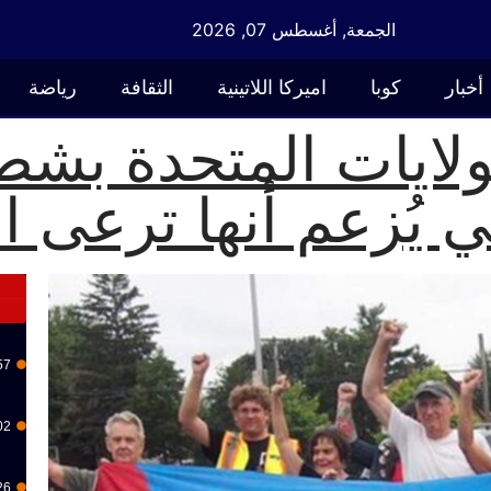
الجمعة, أغسطس 07, 2026
أخبار
كوبا
اميركا اللاتينية
الثقافة
رياضة
ولايات المتحدة بش
ي يُزعم أنها ترعى ا
57
02
26