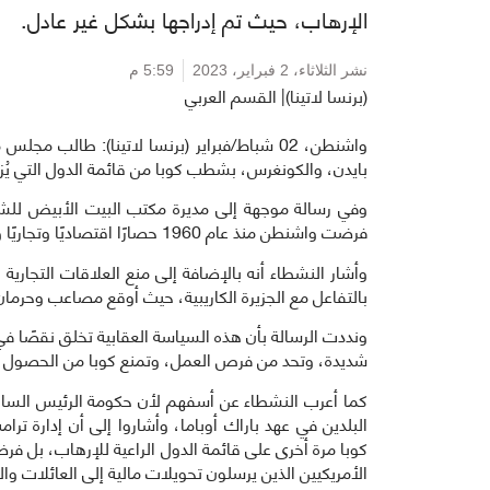
الإرهاب، حيث تم إدراجها بشكل غير عادل.
نشر الثلاثاء،
2 فبراير، 2023
5:59 م
(برنسا لاتينا)| القسم العربي
واشنطن، 02 شباط/فبراير (برنسا لاتينا): طالب
بايدن، والكونغرس، بشطب كوبا من قائمة الدول التي يُزع
وفي رسالة موجهة إلى مديرة مكتب البيت الأبيض للشؤ
فرضت واشنطن منذ عام 1960 حصارًا اقتصاديًا وتجاريًا وماليًا على الدولة المجاورة.
وأشار النشطاء أنه بالإضافة إلى منع العلاقات التجاري
بالتفاعل مع الجزيرة الكاريبية، حيث أوقع مصاعب وحرمان
ونددت الرسالة بأن هذه السياسة العقابية تخلق نقصًا في
شديدة، وتحد من فرص العمل، وتمنع كوبا من الحصول على
البلدين في عهد باراك أوباما، وأشاروا إلى أن إدار
الأمريكيين الذين يرسلون تحويلات مالية إلى العائلات والش