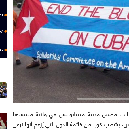
20
57
35
اتينا): طالب مجلس مدينة مينيابوليس في ولاية مينيسوتا
س، بشطب كوبا من قائمة الدول التي يُزعم أنها ترعى