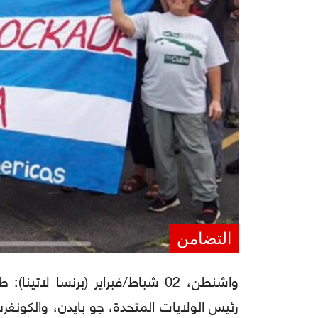
التضامن
واشنطن، 02 شباط/فبراير (برنسا ل
رئيس الولايات المتحدة، جو بايدن، والكونغر