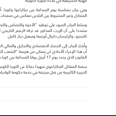
وفي بيان بمناسبة يوم الصداقة بين نيكاراغوا وكوبا، أ
المتبادل وغير المشروط بين البلدين تنعكس في صفحات تار
وسلط البيان الضوء على توطيد “الأخوة والتضامن والنض
مشددا على أن الإرث المذكور قد تركه الزعيم التاريخي 
كاسترو، والرئيسان دانيال أورتيغا وميغيل دياز كانيل.
وأشار البيان إلى الحصار الاقتصادي والتجاري والمالي ا
القانون الذي يحدد يوم 17 أبريل يومًا للصداقة بين كوبا ونيكاراغوا، تكريما للطيار كارلوس أولوا.
الجزيرة الكاريبية من قبل مرتزقة في خدمة حكومة الولايا