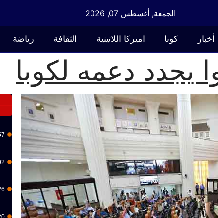
الجمعة, أغسطس 07, 2026
أخبار
كوبا
اميركا اللاتينية
الثقافة
رياضة
ا يجدد دعمه لكوبا
57
02
26
20