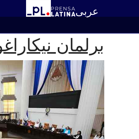
عربى
برلمان نيكاراغو