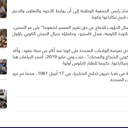
شار رئيس الجمعية الوطنية إلى أن روابط الأخوة والتعاون والدعم
يخ نيكاراغوا وكوبا.
ال الدؤوب للدفاع عن حق تقرير المصير لشعوبنا” على مر السنين،
للثورة الكوبية، فيدل كاسترو، وخلفاؤه جنرال الجيش الكوبي راؤول
لذي تفرضه الولايات المتحدة على كوبا منذ أكثر من ستة عقود، وأكد
أن هذا الإجراء الأحادي لن يتمكن من هزيمة “الشعب الكوبي الشجاع والمحنك”، حيث وفي مايو 2019، أصدر البرلمان هنا
سقط المقاتل النيكاراغوي شهيدا دفاعًا عن الثورة الكوبية في بلايا خيرون (خليج الخنازير)، في 17 أبريل 1961، عندما تم غزو
ت المتحدة.