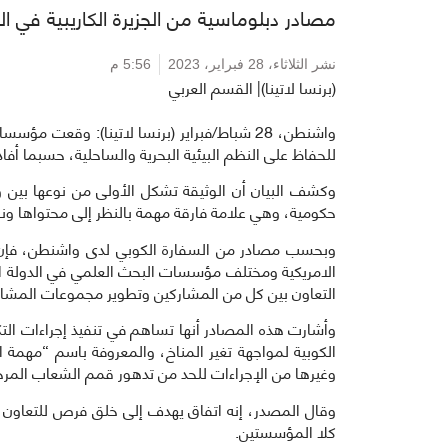
مصادر دبلوماسية من الجزيرة الكاريبية في ال
نشر الثلاثاء،
28 فبراير، 2023
5:56 م
(برنسا لاتينا)| القسم العربي
واشنطن، 28 شباط/فبراير (برنسا لاتينا): وقع
للحفاظ على النظم البيئية البحرية والساحلية، حسبما أفا
وكشف البيان أن الوثيقة تشكل الأولى من نوعها بين وزار
حكومية، وهي علامة فارقة مهمة بالنظر إلى محتواها ونط
وبحسب مصادر من السفارة الكوبي لدى واشنطن، فإن 
الامريكية ومختلف مؤسسات البحث العلمي في الدولة الكا
التعاون بين كل من المشاركين وتطوير مجموعات المشار
وأشارت هذه المصادر أنها تساهم في تنفيذ إجراءات ال
الكوبية لمواجهة تغير المناخ، والمعروفة باسم “مهمة 
وغيرها من الإجراءات للحد من تدهور قمم الشعاب المرجا
وقال المصدر، إنه اتفاق يهدف إلى خلق فرص للتعاون في
كلا المؤسستين.