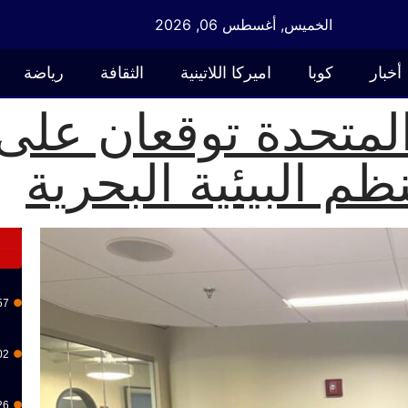
الخميس, أغسطس 06, 2026
أخبار
كوبا
اميركا اللاتينية
الثقافة
رياضة
المتحدة توقعان على
م البيئية البحرية
57
02
26