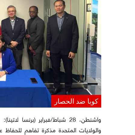
كوبا ضد الحصار
واشنطن، 28 شباط/فبراير (برنس
والولايات المتحدة مذكرة تفاهم للحفاظ عل