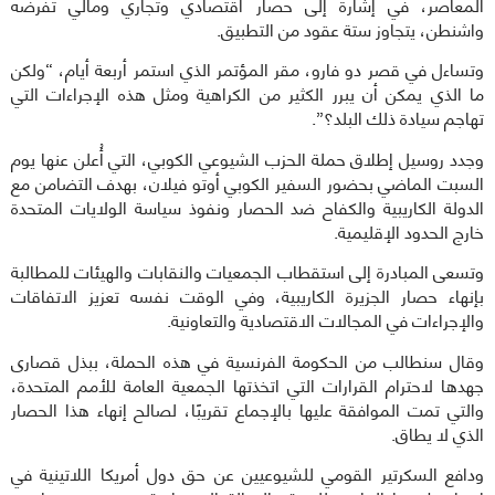
المعاصر، في إشارة إلى حصار اقتصادي وتجاري ومالي تفرضه
واشنطن، يتجاوز ستة عقود من التطبيق.
وتساءل في قصر دو فارو، مقر المؤتمر الذي استمر أربعة أيام، “ولكن
ما الذي يمكن أن يبرر الكثير من الكراهية ومثل هذه الإجراءات التي
تهاجم سيادة ذلك البلد؟”.
وجدد روسيل إطلاق حملة الحزب الشيوعي الكوبي، التي أُعلن عنها يوم
السبت الماضي بحضور السفير الكوبي أوتو فيلان، بهدف التضامن مع
الدولة الكاريبية والكفاح ضد الحصار ونفوذ سياسة الولايات المتحدة
خارج الحدود الإقليمية.
وتسعى المبادرة إلى استقطاب الجمعيات والنقابات والهيئات للمطالبة
بإنهاء حصار الجزيرة الكاريبية، وفي الوقت نفسه تعزيز الاتفاقات
والإجراءات في المجالات الاقتصادية والتعاونية.
وقال سنطالب من الحكومة الفرنسية في هذه الحملة، ببذل قصارى
جهدها لاحترام القرارات التي اتخذتها الجمعية العامة للأمم المتحدة،
والتي تمت الموافقة عليها بالإجماع تقريبًا، لصالح إنهاء هذا الحصار
الذي لا يطاق.
ودافع السكرتير القومي للشيوعيين عن حق دول أمريكا اللاتينية في