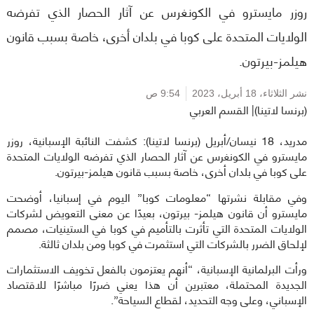
روزر مايسترو في الكونغرس عن آثار الحصار الذي تفرضه
الولايات المتحدة على كوبا في بلدان أخرى، خاصة بسبب قانون
هيلمز-بيرتون.
نشر الثلاثاء،
18 أبريل، 2023
9:54 ص
(برنسا لاتينا)| القسم العربي
مدريد، 18 نيسان/أبريل (برنسا لاتينا): كشفت النائبة الإسبانية، روزر
مايسترو في الكونغرس عن آثار الحصار الذي تفرضه الولايات المتحدة
على كوبا في بلدان أخرى، خاصة بسبب قانون هيلمز-بيرتون.
وفي مقابلة نشرتها “معلومات كوبا” اليوم في إسبانيا، أوضحت
مايسترو أن قانون هيلمز- بيرتون، بعيدًا عن معنى التعويض لشركات
الولايات المتحدة التي تأثرت بالتأميم في كوبا في الستينيات، مصمم
لإلحاق الضرر بالشركات التي استثمرت في كوبا ومن بلدان ثالثة.
ورأت البرلمانية الإسبانية، “أنهم يعتزمون بالفعل تخويف الاستثمارات
الجديدة المحتملة، معتبرين أن هذا يعني ضررًا مباشرًا للاقتصاد
الإسباني، وعلى وجه التحديد، لقطاع السياحة”.