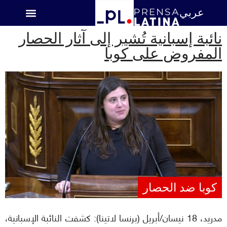
عربي
اميركا اللاتينية
نائبة إسبانية تُشير إلى آثار الحصار
المفروض على كوبا
كوبا ضد الحصار
مدريد، 18 نيسان/أبريل (برنسا لاتينا): كشفت النائبة الإسبانية،