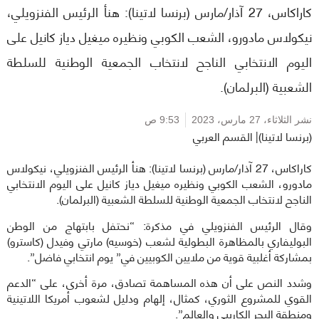
كاراكاس، 27 آذار/مارس (برنسا لاتينا): هنأ الرئيس الفنزويلي،
نيكولاس مادورو، الشعب الكوبي ونظيره ميغيل دياز كانيل على
اليوم الانتخابي الناجح لانتخاب الجمعية الوطنية للسلطة
الشعبية (البرلمان).
نشر الثلاثاء،
27 مارس، 2023
9:53 ص
(برنسا لاتينا)| القسم العربي
كاراكاس، 27 آذار/مارس (برنسا لاتينا): هنأ الرئيس الفنزويلي، نيكولاس
مادورو، الشعب الكوبي ونظيره ميغيل دياز كانيل على اليوم الانتخابي
الناجح لانتخاب الجمعية الوطنية للسلطة الشعبية (البرلمان).
وقال الرئيس الفنزويلي في مذكرة: “نحتفل بابتهاج من الوطن
البوليفاري بالمظاهرة البطولية لشعب (خوسيه) مارتي وفيدل (كاسترو)
بمشاركة أغلبية قوية من ملايين الكوبيين في” يوم انتخابي فاضل”.
وشدد النص على أن هذه المساهمة تصادق، مرة أخرى، على “الدعم
القوي للمشروع الثوري، كمثال، إلهام ودليل لشعوب أمريكا اللاتينية
ومنطقة البحر الكاريبي والعالم”.