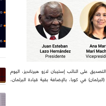
20
57
35
ا): تم التصديق على النائب إستيبان لازو هيرنانديز، اليوم
برلمان) في كوبا، بالإضافة بقية قيادة البرلمان،