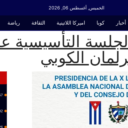
الخميس, أغسطس 06, 2026
أخبار
كوبا
اميركا اللاتينية
الثقافة
رياضة
لجلسة التأسيسية عل
رلمان الكوبي
57
02
26