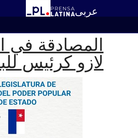
عربى
المصادقة في ا
لازو كرئيس للب