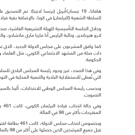
هافانا، 19 نيسان/أبريل (برنسا لاتينا): تم الت
للسلطة الشعبية (البرلمان) في كوبا، بالإضافة بقية قيادة
وخلال الجلسة التأسيسية للهيئة التشريعية العاشرة، ص
لازو هيرنانديز، ونائبة الرئيس آنا ماريا ماري ماتشادو، و
ذات صلة من المشهد الاجتماعي الكوبي، مثل العلماء 
الحكومة.
وفي هذا الصدد، تبرز وجود رئيسة المجلس البلدي للسلط
التي تُعطى للاستقلالية البلدية والتنمية المحلية في التوق
التصويت.
وفي
المقترحات بأكثر من 96 في المائة.
وبخصوص انتخاب م
قبل جميع المرشحين الذين حصلوا على أكثر من 98 بالمائة من الأصوات.