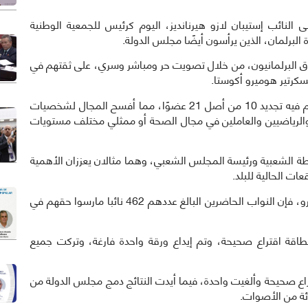
صديق على النائب إستيبان لازو هيرنانديز، اليوم كرئيس للجمعية الوطنية
 البرلمان، الذين يرأسون أيضًا مجلس الدولة.
دق البرلمانيون، من خلال تصويت حر ومباشر وسري، على ثقتهم في
السكرتير هوميرو أكوستا.
كما وافق المشرعون على مجلس الدولة الجديد، الذي تم فيه تجديد 10 من أصل 21 عضوًا، مما أفسح المجال لشخصيات
والرياضيين والعاملين في مجال الصحة أو ممثلي مختلف مستويات
ة الشعبية ورئيسة المجلس الشعبي، وهما مثالان يعززان الأهمية
عات الحالية للبلد.
وبحسب رئيسة المجلس الوطني للانتخابات، ألينا بالسيرو، فإن النواب الحاضرين البالغ عددهم 462 نائبا مارسوا حقهم في
 حالة انتخاب قيادة البرلمان الكوبي، كانت 461 بطاقة اقتراع صحيحة، وتم إيداع ورقة واحدة فارغة، وتركت جميع
جلس الدولة، كانت 461 بطاقة اقتراع صحيحة وألغيت واحدة، فيما أيدت النتائج دمج مجلس الدولة من