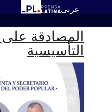
عربى
المصادقة على ق
التأسيسية