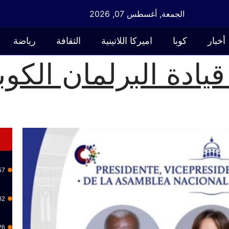
الجمعة, أغسطس 07, 2026
أخبار
كوبا
اميركا اللاتينية
الثقافة
رياضة
يادة البرلمان الكو
57
02
26