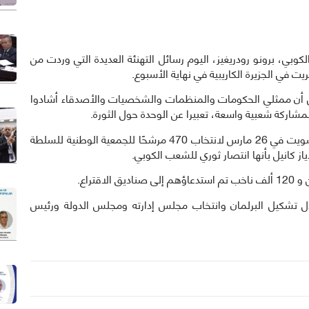
خارجية الكوبي، برونو رودريغيز، اليوم رسائل التهنئة العديدة التي وردت من
يت في الجزيرة الكاريبية في نهاية الأسبوع.
إلى أن ممثلي الحكومات والمنظمات والشخصيات والأصدقاء أشادوا
ومارس أكثر من ستة ملايين و 160 ناخبًا حقهم في التصويت في 26 مارس لانتخاب 470 مرشحًا للجمعية الوطنية للسلطة
از كانيل بأنها انتصار ثوري للشعب الكوبي.
تخابية الحالية في 19 أبريل من خلال تشكيل البرلمان وانتخاب مجلس إدارته ومجلس الدولة ورئيس