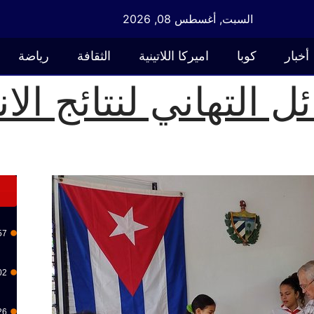
السبت, أغسطس 08, 2026
أخبار
كوبا
اميركا اللاتينية
الثقافة
رياضة
 التهاني لنتائج الان
57
02
26