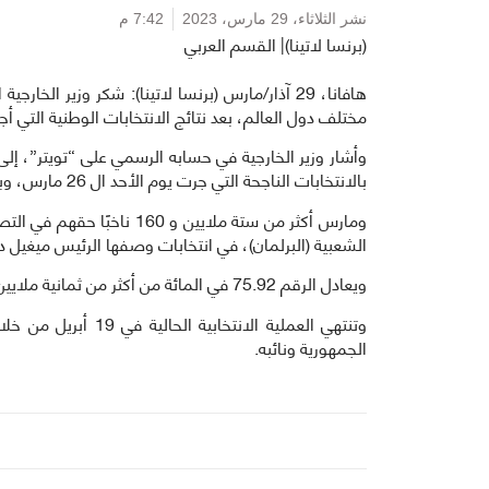
نشر الثلاثاء،
29 مارس، 2023
7:42 م
(برنسا لاتينا)| القسم العربي
هافانا، 29 آذار/مارس (برنسا لاتينا): شكر وزير ال
مختلف دول العالم، بعد نتائج الانتخابات الوطنية التي أجر
وأشار وزير الخارجية في حسابه الرسمي على “تويتر”، 
بالانتخابات الناجحة التي جرت يوم الأحد ال 26 مارس، وبمشاركة شعبية واسعة، تعبيرا عن الوحدة حول الثورة.
الشعبية (البرلمان)، في انتخابات وصفها الرئيس ميغيل دي
ويعادل الرقم 75.92 في المائة من أكثر من ثمانية ملايين و 120 ألف ناخب تم استدعاؤهم إلى صناديق الاقتراع.
وتنتهي العملية الان
الجمهورية ونائبه.