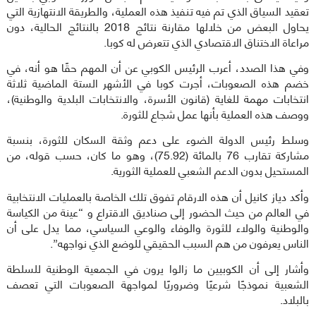
تعقيد السياق الذي تم فيه تنفيذ هذه العملية، والطريقة الانتهازية التي
يحاول البعض من خلالها مقارنة نتائج 2018 بالنتائج الحالية، دون
مراعاة الاختناق الاقتصادي الذي تتعرض له كوبا.
وفي هذا الصدد، أعرب الرئيس الكوبي عن أن المهم حقًا هو أنه، في
خضم هذه الصعوبات، أجرت كوبا في الأشهر الستة الماضية ثلاثة
انتخابات مهمة للغاية (قانون الأسرة، والانتخابات البلدية والوطنية)،
ووصف هذه العملية بأنها عمل شجاع للثورة.
وسلط رئيس الدولة الضوء على دعم وثقة السكان للثورة، بنسبة
مشاركة تقارب 76 بالمائة (75.92)، وهو ما كان، حسب قوله، من
المستحيل بدون الدعم الشعبي للعملية الثورية.
وأكد دياز كانيل أن هذه الارقام تفوق تلك الخاصة بالعمليات الانتخابية
في العالم من حيث الحضور إلى صناديق الاقتراع و “عينة من الكياسة
والوطنية والولاء للثورة والوفاء والوعي السياسي، مما يدل على أن
الناس يعرفون من هم السبب الحقيقي للوضع الذي نواجهه”.
وأشار إلى أن الكوبيين ما زالوا يرون في الجمعية الوطنية للسلطة
الشعبية نموذجًا شرعيًا وضروريًا لمواجهة الصعوبات التي تعصف
بالبلاد.